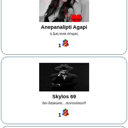
Anepanalipti Agapi
η ζωη ειναι στιγμες
1
Skylos 69
δεν δαγκώνει....συντονίσου!!!
1