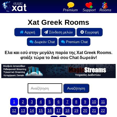
Premium
Support
Rooms
Xat Greek Rooms
Αρχική
Σύνδεση μελών
Εγγραφή
Δωρεάν Chat
Premium Chat
Ελα και εσύ στην μεγάλη παρέα της Xat Greek Rooms.
φτιάξε τώρα το δικό σου Chat δωρεάν!
1
2
3
4
5
6
7
8
9
10
11
12
13
14
15
16
17
18
19
20
21
22