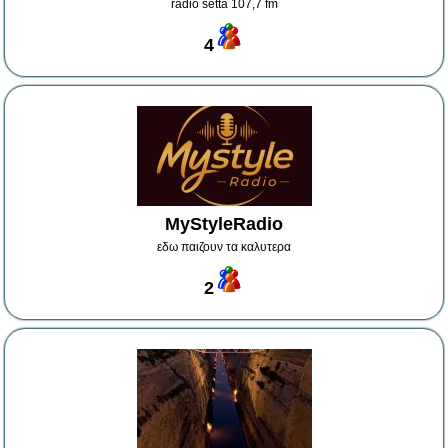
radio setta 107,7 fm
4
MyStyleRadio
εδω παιζουν τα καλυτερα
2