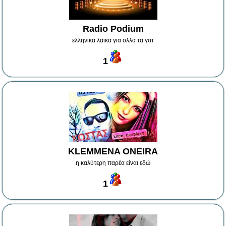
Radio Podium
ελληνικα λαικα για ολλα τα γστ
1
KLEMΜENA ONEIRA
η καλύτερη παρέα είναι εδώ
1