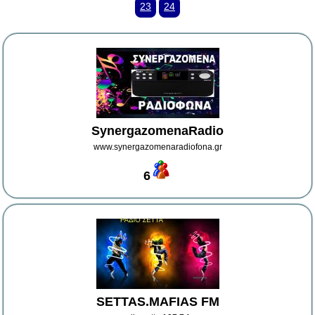
23
24
SynergazomenaRadio
www.synergazomenaradiofona.gr
6
SETTAS.MAFIAS FM