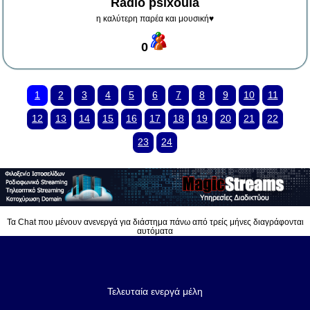
Radio psixoula
η καλύτερη παρέα και μουσική♥️
0
1
2
3
4
5
6
7
8
9
10
11
12
13
14
15
16
17
18
19
20
21
22
23
24
Τα Chat που μένουν ανενεργά για διάστημα πάνω από τρείς μήνες διαγράφονται
αυτόματα
Τελευταία ενεργά μέλη