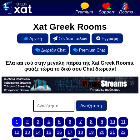
Premium
Support
Rooms
Xat Greek Rooms
Αρχική
Σύνδεση μελών
Εγγραφή
Δωρεάν Chat
Premium Chat
Ελα και εσύ στην μεγάλη παρέα της Xat Greek Rooms.
φτιάξε τώρα το δικό σου Chat δωρεάν!
1
2
3
4
5
6
7
8
9
10
11
12
13
14
15
16
17
18
19
20
21
22