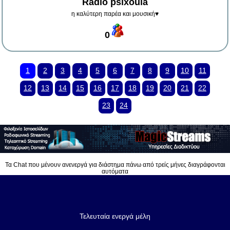
Radio psixoula
η καλύτερη παρέα και μουσική♥️
0
1
2
3
4
5
6
7
8
9
10
11
12
13
14
15
16
17
18
19
20
21
22
23
24
Τα Chat που μένουν ανενεργά για διάστημα πάνω από τρείς μήνες διαγράφονται
αυτόματα
Τελευταία ενεργά μέλη