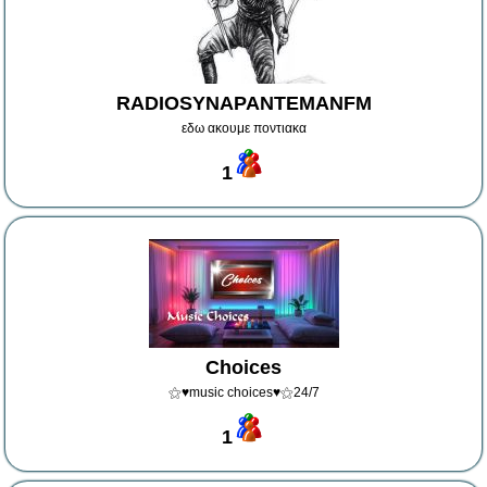
RADIOSYNAPANTEMANFM
εδω ακουμε ποντιακα
1
Choices
⚝♥music choices♥⚝24/7
1