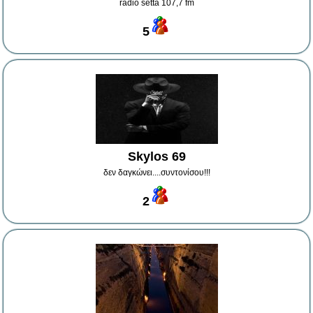
radio setta 107,7 fm
5
Skylos 69
δεν δαγκώνει....συντονίσου!!!
2